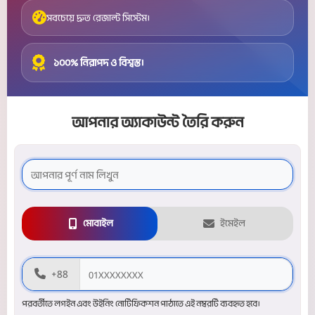
সবচেয়ে দ্রুত রেজাল্ট সিস্টেম।
১০০% নিরাপদ ও বিশ্বস্ত।
আপনার অ্যাকাউন্ট তৈরি করুন
মোবাইল
ইমেইল
+88
পরবর্তীতে লগইন এবং উইনিং নোটিফিকশন পাঠাতে এই নম্বরটি ব্যবহৃত হবে।