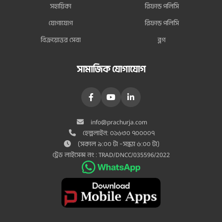
সহায়িকা
রিফান্ড পলিসি
যোগাযোগ
রিফান্ড পলিসি
বিক্রয়োত্তর সেবা
ব্লগ
সামাজিক যোগাযোগ
info@prachurja.com
হেল্পলাইন: ০১৬৩০ ৭০০০০৭
(সকাল ৯:০০ টা –সন্ধ্যা ৬:০০ টা)
ট্রেড লাইসেন্স নং : TRAD/DNCC/035596/2022