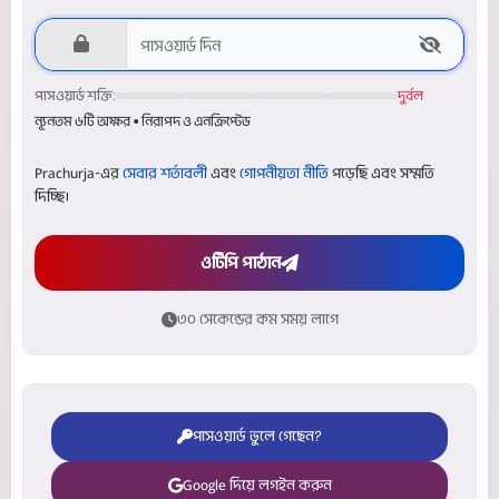
পাসওয়ার্ড শক্তি:
দুর্বল
ন্যূনতম ৬টি অক্ষর • নিরাপদ ও এনক্রিপ্টেড
Prachurja-এর
সেবার শর্তাবলী
এবং
গোপনীয়তা নীতি
পড়েছি এবং সম্মতি
দিচ্ছি।
ওটিপি পাঠান
৩০ সেকেন্ডের কম সময় লাগে
পাসওয়ার্ড ভুলে গেছেন?
Google দিয়ে লগইন করুন