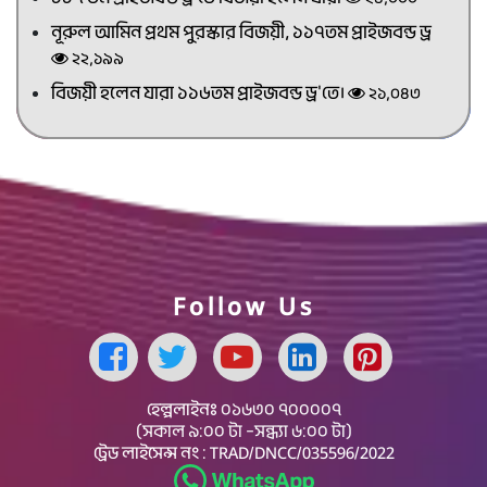
নূরুল আমিন প্রথম পুরস্কার বিজয়ী, ১১৭তম প্রাইজবন্ড ড্র
২২,১৯৯
বিজয়ী হলেন যারা ১১৬তম প্রাইজবন্ড ড্র'তে।
২১,০৪৩
Follow Us
Facebook Page
হেল্পলাইনঃ
০১৬৩০ ৭০০০০৭
(সকাল ৯:০০ টা –সন্ধ্যা ৬:০০ টা)
ট্রেড লাইসেন্স নং : TRAD/DNCC/035596/2022
Whatsapp