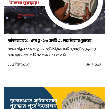
প্রাইজবন্ডের ১১৯তম ড্র - ১৩ কোটি ৩২ লাখ টাকার পুরস্কার।
৩০শে এপ্রিল ১১৯তম ড্র'তে ৮২টি সিরিজে মোট ৩,৭৭২টি পুরস্কারের
জন্য বরাদ্দ ১৩ কোটি ৩২ লক্ষ ২৫ হাজার টা...
২২ এপ্রিল ২০২৫
৪,০৬৪