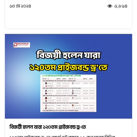
১৩ মে ২০২৪
৬,৮৯৪
বিজয়ী হলেন যারা ১২০তম প্রাইজবন্ড ড্র-তে