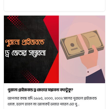
পুরানো প্রাইজবন্ডে ড্র জেতার সম্ভাবনা কতটুকু?
আপনার কাছে যদি ১৯৯৫, ২০০০, ২০০২ সালের পুরাতন প্রাইজবন্ড
থাকে, হতাশ হবেন না! অনেকেই ভাবতে পারেন এত পু...