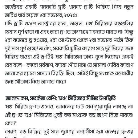
অক্টোবর একটি সরকারি ছুটি থাকায় ড্র'টি পিছিয়ে গিয়ে নতুন
তারিখ ধার্য হয়েছে ২রা নভেম্বর, ২০২৫।
যদি ড্র'টি ৩১শে অক্টোবর হতো, তাহলে 'ঘঙ' সিরিজের বন্ডগুলির
মেয়াদ পূর্ণ হতো না এবং তারা ড্র-তে অংশগ্রহণ করতে পারত না। কিন্তু
২রা নভেম্বর ড্র হওয়ায়, ২রা সেপ্টেম্বর থেকে ২রা নভেম্বর পর্যন্ত ঠিক
দুই মাস পূর্ণ হচ্ছে! অর্থাৎ, সরকারি ছুটির কারণে মাত্র দুই দিনের জন্য
পিছিয়ে যাওয়া এই ড্র-টিই 'ঘঙ' সিরিজের ভাগ্য খুলে দিয়েছে। একেই
যেন বলে – কারো সর্বনাশ, কারো পৌষ মাস! যে সামান্য দেরির কারণে
অনেকের হয়তো সামান্য বিরক্তি ছিল, সেটাই কিছু সংখ্যক বন্ডধারীর
জন্য সৌভাগ্য নিয়ে আসতে পারে।
আনন্দ কম, সতর্কতা বেশি: 'ঘঙ' সিরিজের সীমিত উপস্থিতি
'ঘঙ' সিরিজ ড্র-তে এলেও, আনন্দের ঢেউ যেন পুরোপুরি লাগছে না।
এই ড্র-তে 'ঘঙ' সিরিজের খুবই কম সংখ্যক বন্ড অংশ নিতে পারবে।
কেন?
কারণ, বন্ড বিক্রির দুই মাস পূরণের সময়সীমা ২রা নভেম্বর ড্র-এর