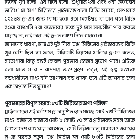
দিনেই পূর্ণ হচ্ছে। এর মানে হলো, শুধুমাত্র ২রা এবং ৩রা সেপ্টেম্বর
তারিখে যে 'ঘঙ' সিরিজের প্রাইজবন্ডগুলো বিক্রি হয়েছে, সেগুলোই
১২১তম ড্র-এর জন্য যোগ্য হবে। ৪ঠা সেপ্টেম্বর বা তার পরে বিক্রি
হওয়া বন্ডগুলি ২রা নভেম্বরের মধ্যে দুই মাস সময়সীমা পার করতে
পারছে না, তাই তারা এই ড্র-তে অংশ নিতে পারবে না।
আমাদের ধারণা, মাত্র এই দুই দিনে 'ঘঙ' সিরিজের প্রাইজবন্ডের বিক্রি
খুব বেশি ছিল না। ফলে, সিরিজটি নিয়মের খাতিরে ড্র-তে এলেও,
হাতেগোনা কিছু বন্ডই কেবল পুরস্কার জেতার সুযোগ পাবে। এটিকে
বলা যেতে পারে – নামমাত্র অংশগ্রহণ। তবুও, এই স্বল্প সংখ্যক
বন্ডধারীদের মধ্যে যদি আপনার বন্ড থাকে, তবে এটি আপনার জন্য
এক অপ্রত্যাশিত সুযোগ!
পুরস্কারের বিপুল সম্ভার: ৮৩টি সিরিজের ভাগ্য পরীক্ষা
প্রাইজবন্ডের এই সর্বশেষ ড্র অনুষ্ঠিত হতে যাচ্ছে মোট ৮৩টি সিরিজের
মধ্যে। বর্তমানে বাজারে মোট ৮ কোটি ২০ লাখ প্রাইজবন্ড সচল আছে
(বাংলাদেশ ব্যাংকের তথ্যমতে, ৮২টি সিরিজ চালু থাকলেও এবারের
ড্র-তে সম্ভবত নতুন 'ঘঙ' সিরিজ সহ মোট ৮৩টি সিরিজের জন্য