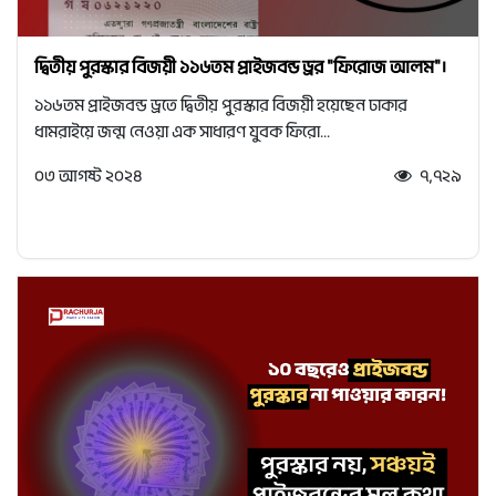
দ্বিতীয় পুরস্কার বিজয়ী ১১৬তম প্রাইজবন্ড ড্রর "ফিরোজ আলম"।
১১৬তম প্রাইজবন্ড ড্রতে দ্বিতীয় পুরস্কার বিজয়ী হয়েছেন ঢাকার
ধামরাইয়ে জন্ম নেওয়া এক সাধারণ যুবক ফিরো...
০৩ আগষ্ট ২০২৪
৭,৭২৯