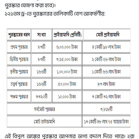
পুরস্কার ঘোষণা করা হবে)।
১২১তম ড্র-তে পুরস্কারের তালিকাটি বেশ আকর্ষণীয়:
এই বিপুল অঙ্কের পুরস্কার আপনার ভাগ্য বদলে দিতে পারে। ২রা