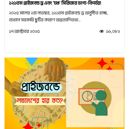
১২১তম প্রাইজবন্ড ড্র এবং 'ঘঙ' সিরিজের ভাগ্য-বিপর্যয়!
২০২৫ সালের ২রা নভেম্বর, ১২১তম প্রাইজবন্ড ড্র অনুষ্ঠিত হচ্ছে,
যেখানে সরকারি ছুটির কারণে অপ্রত্যাশিতভা...
১৭ অক্টোবর ২০২৫
১৬,০৮২