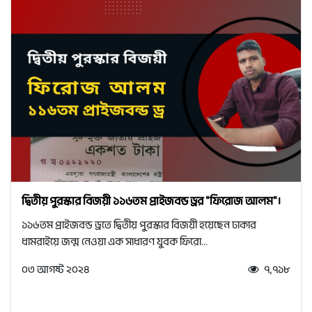
দ্বিতীয় পুরস্কার বিজয়ী ১১৬তম প্রাইজবন্ড ড্রর "ফিরোজ আলম"।
১১৬তম প্রাইজবন্ড ড্রতে দ্বিতীয় পুরস্কার বিজয়ী হয়েছেন ঢাকার
ধামরাইয়ে জন্ম নেওয়া এক সাধারণ যুবক ফিরো...
০৩ আগষ্ট ২০২৪
৭,৭১৮