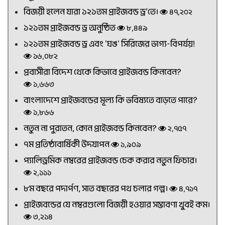
বিজয়ী হলেন যারা ১২১তম প্রাইজবন্ড ড্র’তে।
৪৭,২০২
১২১তম প্রাইজবন্ড ড্র অনুষ্ঠিত
৮,৪৪৯
১২১তম প্রাইজবন্ড ড্র এবং 'ঘঙ' সিরিজের ভাগ্য-বিপর্যয়!
১৬,০৮২
প্রবাসীরা বিদেশ থেকে কিভাবে প্রাইজবন্ড কিনবেন?
১,৬৬৩
বাংলাদেশে প্রাইজবন্ডের মূল্য কি ভবিষ্যতে বাড়তে পারে?
১,৮৬৬
নতুন না পুরাতন, কোন প্রাইজবন্ড কিনবেন?
২,৭৫৭
৭ম প্রতিষ্ঠাবার্ষিকী উদযাপন
১,৯০৯
প্যালিড্রমিক নম্বরের প্রাইজবন্ড চেক করার নতুন ফিচার।
২,১১১
৮ম বছরে পদার্পণ, সাত বছরের পথ চলার গল্প।
৪,৭১৭
প্রাইজবন্ডের যে নম্বরগুলো বিজয়ী হওয়ার সম্ভাবণা খুবই কম।
৩,২১৪