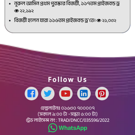
নূরুল আমিন প্রথম পুরস্কার বিজয়ী, ১১৭তম প্রাইজবন্ড ড্র
২২,১৯২
বিজয়ী হলেন যারা ১১৬তম প্রাইজবন্ড ড্র'তে।
২১,০৩২
Follow Us
Facebook Page
হেল্পলাইনঃ
০১৬৩০ ৭০০০০৭
(সকাল ৯:০০ টা –সন্ধ্যা ৬:০০ টা)
ট্রেড লাইসেন্স নং : TRAD/DNCC/035596/2022
Whatsapp