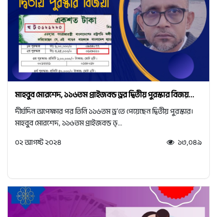
মাহবুব মোরশেদ, ১১৬তম প্রাইজবন্ড ড্রর দ্বিতীয় পুরস্কার বিজয়...
দীর্ঘদিন অপেক্ষার পর তিনি ১১৬তম ড্র'তে পেয়েছেন দ্বিতীয় পুরস্কার।
মাহবুব মোরশেদ, ১১৬তম প্রাইজবন্ড ড্...
০২ আগষ্ট ২০২৪
১৩,০৪৯