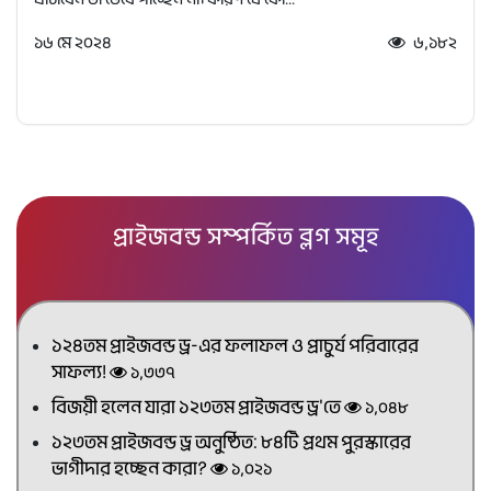
১৬ মে ২০২৪
৬,১৮২
প্রাইজবন্ড সম্পর্কিত ব্লগ সমূহ
১২৪তম প্রাইজবন্ড ড্র-এর ফলাফল ও প্রাচুর্য পরিবারের
সাফল্য!
১,৩৩৭
বিজয়ী হলেন যারা ১২৩তম প্রাইজবন্ড ড্র'তে
১,০৪৮
১২৩তম প্রাইজবন্ড ড্র অনুষ্ঠিত: ৮৪টি প্রথম পুরস্কারের
ভাগীদার হচ্ছেন কারা?
১,০২১