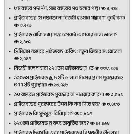
৮ম বছরে পদার্পণ, সাত বছরের পথ চলার গল্প।
৪,৭২৪
প্রাইজবন্ডের যে নম্বরগুলো বিজয়ী হওয়ার সম্ভাবণা খুবই কম।
৩,২২৬
প্রাইজবন্ড নাকি সঞ্চয়পত্র: কোনটা আপনার জন্য ভালো?
২,৪৩২
প্রিমিয়াম নম্বরের প্রাইজবন্ড চেকিং: নতুন ফিচার সংযোজন!
২,৫৪৭
বিজয়ী হলেন যারা ১২০তম প্রাইজবন্ড ড্র-তে
৩৩৮,২৩৪
১২০তম প্রাইজবন্ড ড্র, ৮২টি ৬ লাখ টাকার প্রথম পুরস্কারসহ
৩৭৭২টি পুরস্কার।
১৩,৭২৮
১০ বছরেও প্রাইজবন্ড পুরস্কার না পাওয়ার কারণ।
৩,৫৮৯
প্রাইজবন্ডের পুরস্কারের উপর কি কর দিতে হয়?
৩,৪৮৬
প্রাইজবন্ড কি সুদমুক্ত বিনিয়োগ?
২,৮৯৭
১২০তম প্রাইজবন্ড ড্র কবে অনুষ্ঠিত হবে?
১২,১৯৪
প্রাইজবন্ড দিবস কি এবং প্রাইজবন্ডের বিশ্বজনীন ইতিহাস।