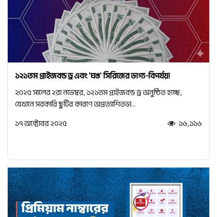
১২১তম প্রাইজবন্ড ড্র এবং 'ঘঙ' সিরিজের ভাগ্য-বিপর্যয়!
২০২৫ সালের ২রা নভেম্বর, ১২১তম প্রাইজবন্ড ড্র অনুষ্ঠিত হচ্ছে,
যেখানে সরকারি ছুটির কারণে অপ্রত্যাশিতভা...
১৭ অক্টোবর ২০২৫
১৬,১১৬