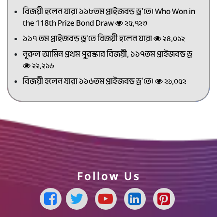
বিজয়ী হলেন যারা ১১৮তম প্রাইজবন্ড ড্র’তে। Who Won in
the 118th Prize Bond Draw
২৫,৭২৩
১১৭ তম প্রাইজবন্ড ড্র'তে বিজয়ী হলেন যারা
২৪,০১২
নূরুল আমিন প্রথম পুরস্কার বিজয়ী, ১১৭তম প্রাইজবন্ড ড্র
২২,২১৬
বিজয়ী হলেন যারা ১১৬তম প্রাইজবন্ড ড্র'তে।
২১,০৫২
Follow Us
Facebook Page