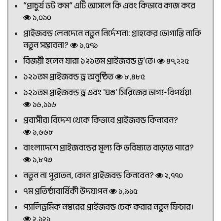
“প্রাচুর্য ডট কম” এটি আসলে কি এবং কিভাবে কাজ করে
১,০১০
প্রাইজবন্ড লেনদেনে নতুন নির্দেশনা: গ্রাহকের ভোগান্তি নাকি
নতুন সম্ভাবনা?
১,৫৭১
বিজয়ী হলেন যারা ১২১তম প্রাইজবন্ড ড্র’তে।
৪৭,২২৫
১২১তম প্রাইজবন্ড ড্র অনুষ্ঠিত
৮,৪৮৫
১২১তম প্রাইজবন্ড ড্র এবং 'ঘঙ' সিরিজের ভাগ্য-বিপর্যয়!
১৬,১১৬
প্রবাসীরা বিদেশ থেকে কিভাবে প্রাইজবন্ড কিনবেন?
১,৬৬৮
বাংলাদেশে প্রাইজবন্ডের মূল্য কি ভবিষ্যতে বাড়তে পারে?
১,৮৭৩
নতুন না পুরাতন, কোন প্রাইজবন্ড কিনবেন?
২,৭৭০
৭ম প্রতিষ্ঠাবার্ষিকী উদযাপন
১,৯১৫
প্যালিড্রমিক নম্বরের প্রাইজবন্ড চেক করার নতুন ফিচার।
২,১২১