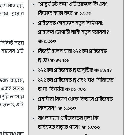
“প্রাচুর্য ডট কম” এটি আসলে কি এবং
হজ মনে হয়,
কিভাবে কাজ করে
১,০০৩
বে প্রয়োগ
প্রাইজবন্ড লেনদেনে নতুন নির্দেশনা:
গ্রাহকের ভোগান্তি নাকি নতুন সম্ভাবনা?
১,৫৬৩
র্দিষ্ট নম্বর
নম্বরের ৫টি
বিজয়ী হলেন যারা ১২১তম প্রাইজবন্ড
ড্র’তে।
৪৭,২১১
১২১তম প্রাইজবন্ড ড্র অনুষ্ঠিত
৮,৪৫৪
১২১তম প্রাইজবন্ড ড্র এবং 'ঘঙ' সিরিজের
ন্ড রয়েছে,
বর একই হলেও
ভাগ্য-বিপর্যয়!
১৬,০৮৬
পুরি ভাগ্যের
প্রবাসীরা বিদেশ থেকে কিভাবে প্রাইজবন্ড
নে হলেও, এটি
কিনবেন?
১,৬৬৩
বাংলাদেশে প্রাইজবন্ডের মূল্য কি
ভবিষ্যতে বাড়তে পারে?
১,৮৬৬
বর কিনেও বড়