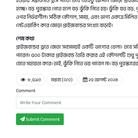
হওয়ার সম্ভাবনাও হ্রাস পাবে। তবে যেহেতু আপনি জোড়া প্রাইজ
হচ্ছে। বড় পুরস্কার পেতে হলে বড় ঝুঁকি নিতে হয়। ঝুঁকি যত বড়, পু
ওপর নির্ভরশীল। সঠিক কৌশল, সময়, এবং ভাগ্য একত্রে মিলিত
নেটওয়ার্কিং করে জোড়া প্রাইজবন্ডের সংখ্যা বাড়াই।
শেষ কথা
প্রাইজবন্ডের ড্রতে জেতা সবসময়ই একটি ভাগ্যের খেলা। তবে স
পারেন। ৫০০ টাকার প্রাইজবন্ড তৈরি করার এই কৌশলটি শুধু পুর
যেতে সহায়তা করে। তাই, ঝুঁকি নিতে ভয় পাবেন না। বড় পুরস্
৮,৫৯৩
মন্তব্য (০/০)
২৫ আগষ্ট ২০২৪
Comment
Submit Comment