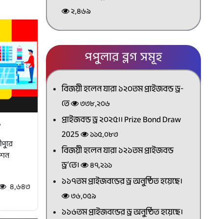
২,৪৬৯
পপুলার ব্লগ সমূহ
বিজয়ী হলেন যারা ১২০তম প্রাইজবন্ড ড্র-
তে
৩৩৮,২০৬
প্রাইজবন্ড ড্র ২০২৫।। Prize Bond Draw
?
2025
১১৫,০৮৩
ীপুরে
বিজয়ী হলেন যারা ১২১তম প্রাইজবন্ড
রেশন
ড্র’তে।
৪৭,২১১
১১৭তম প্রাইজবন্ডের ড্র অনুষ্ঠিত হয়েছে।
৪,৬৪৩
৩৬,০৫৯
১১৬তম প্রাইজবন্ডের ড্র অনুষ্ঠিত হয়েছে।