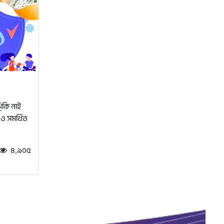
ুঁকি নাই
ত ও সমর্থিত
৪,৯০৫