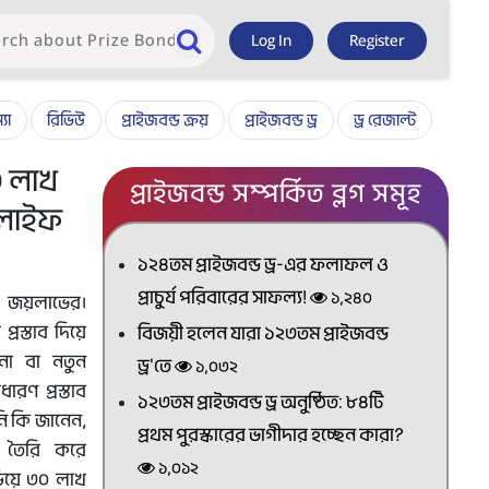
Log In
Register
যা
রিভিউ
প্রাইজবন্ড ক্রয়
প্রাইজবন্ড ড্র
ড্র রেজাল্ট
০ লাখ
প্রাইজবন্ড সম্পর্কিত ব্লগ সমূহ
ই লাইফ
১২৪তম প্রাইজবন্ড ড্র-এর ফলাফল ও
প্রাচুর্য পরিবারের সাফল্য!
১,২৪০
় জয়লাভের।
্রস্তাব দিয়ে
বিজয়ী হলেন যারা ১২৩তম প্রাইজবন্ড
নো বা নতুন
ড্র'তে
১,০৩২
ারণ প্রস্তাব
১২৩তম প্রাইজবন্ড ড্র অনুষ্ঠিত: ৮৪টি
নি কি জানেন,
প্রথম পুরস্কারের ভাগীদার হচ্ছেন কারা?
 তৈরি করে
১,০১২
িয়ে ৩০ লাখ