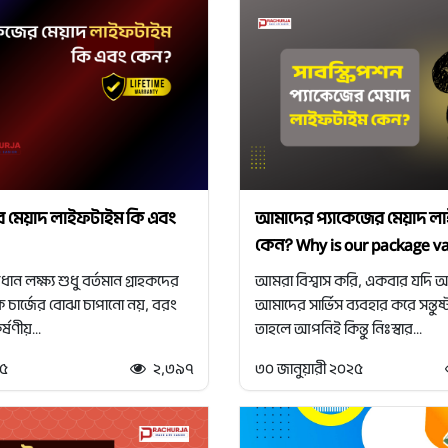
র মেয়াদ লাইফটাইম কি এবং
আমাদের প্যাকেজের মেয়াদ ল
কেন? Why is our package val
ান লক্ষ্য শুধু বর্তমান গ্রাহকদের
আমরা বিশ্বাস করি, একবার যদি 
ক চার্জের বোঝা চাপানো নয়, বরং
আমাদের সার্ভিস ব্যবহার করে সন্তুষ্
ণীয়...
তাহলে আপনিই কিন্তু নিঃস্বার...
২৫
২,৩৯৭
৩০ জানুয়ারী ২০২৫