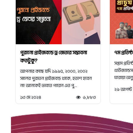
পুরানো প্রাইজবন্ডে ড্র জেতার সম্ভাবনা
৭ম প্রতিষ
কতটুকু?
সপ্তম প্রতিষ
থাউজ্যান্ড
আপনার কাছে যদি ১৯৯৫, ২০০০, ২০০২
ঘরোয়া অনুষ
সালের পুরাতন প্রাইজবন্ড থাকে, হতাশ হবেন
না! অনেকেই ভাবতে পারেন এত পু...
২৯ আগষ্ট
১৩ মে ২০২৪
৬,৮৮৩