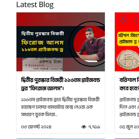
Latest Blog
দ্বিতীয় পুরস্কার বিজয়ী ১১৬তম প্রাইজবন্ড
বরিশাল বি
ড্রর "ফিরোজ আলম"।
কবে হবে
১১৬তম প্রাইজবন্ড ড্রতে দ্বিতীয় পুরস্কার বিজয়ী
প্রাইজবন্ড
হয়েছেন ঢাকার ধামরাইয়ে জন্ম নেওয়া এক
দিনে এবং এক
সাধারণ যুবক ফিরো...
প্রাইজবন্ড ড
০৩ আগষ্ট ২০২৪
৭,৭১৯
০৫ জুন ২