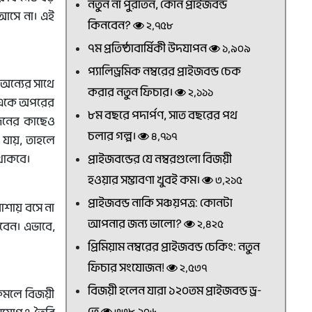
নতুন না পুরাতন, কোন প্রাইজবন্ড
 আসে না। এই
কিনবেন?
২,৭৫৮
৭ম প্রতিষ্ঠাবার্ষিকী উদযাপন
১,৯০৯
প্যালিড্রমিক নম্বরের প্রাইজবন্ড চেক
 অন্যের সাথে
করার নতুন ফিচার।
২,১১১
তে একে অপরের
৮ম বছরে পদার্পণ, সাত বছরের পথ
কজনের কাছেও
চলার গল্প।
৪,৭১৭
 যায়, তাহলে
থাকবে।
প্রাইজবন্ডের যে নম্বরগুলো বিজয়ী
হওয়ার সম্ভাবণা খুবই কম।
৩,২১৫
প্রাইজবন্ড নাকি সঞ্চয়পত্র: কোনটা
 আশায় বসে না
আপনার জন্য ভালো?
২,৪২৫
বেন। এভাবে,
প্রিমিয়াম নম্বরের প্রাইজবন্ড চেকিং: নতুন
ফিচার সংযোজন!
২,৫৩৭
বিজয়ী হলেন যারা ১২০তম প্রাইজবন্ড ড্র-
 কমলে বিজয়ী
তে