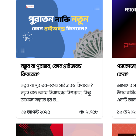
নতুন না পুরাতন, কোন প্রাইজবন্ড
প্যাকেজে
কিনবেন?
কেন?
নতুন না পুরাতন—কোন প্রাইজবন্ড কিনবেন?
আমাদের প্রধ
নতুন বন্ডে আছে নিরাপত্তার নিশ্চয়তা, কিন্তু
উপর বার্ষি
অপেক্ষা করতে হয় ড...
একটি আকর্ষ
৩১ আগষ্ট ২০২৫
২,৭৫৮
১৯ মে ২০