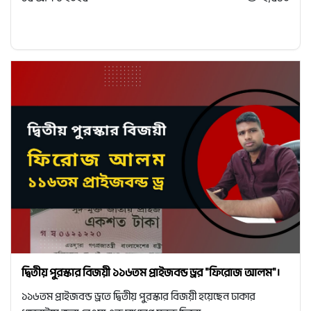
দ্বিতীয় পুরস্কার বিজয়ী ১১৬তম প্রাইজবন্ড ড্রর "ফিরোজ আলম"।
১১৬তম প্রাইজবন্ড ড্রতে দ্বিতীয় পুরস্কার বিজয়ী হয়েছেন ঢাকার