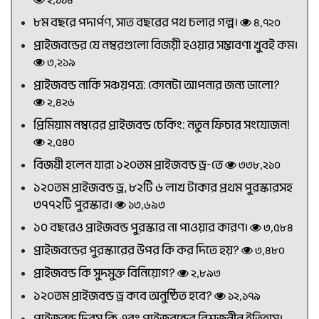
২,১১৪
৮ম বছরে পদার্পণ, সাত বছরের পথ চলার গল্প।
৪,৭২০
প্রাইজবন্ডের যে নম্বরগুলো বিজয়ী হওয়ার সম্ভাবণা খুবই কম।
৩,২১৯
প্রাইজবন্ড নাকি সঞ্চয়পত্র: কোনটা আপনার জন্য ভালো?
২,৪২৬
প্রিমিয়াম নম্বরের প্রাইজবন্ড চেকিং: নতুন ফিচার সংযোজন!
২,৫৪০
বিজয়ী হলেন যারা ১২০তম প্রাইজবন্ড ড্র-তে
৩৩৮,২১০
১২০তম প্রাইজবন্ড ড্র, ৮২টি ৬ লাখ টাকার প্রথম পুরস্কারসহ
৩৭৭২টি পুরস্কার।
১৩,৬৯৩
১০ বছরেও প্রাইজবন্ড পুরস্কার না পাওয়ার কারণ।
৩,৫৮৪
প্রাইজবন্ডের পুরস্কারের উপর কি কর দিতে হয়?
৩,৪৮০
প্রাইজবন্ড কি সুদমুক্ত বিনিয়োগ?
২,৮৯৩
১২০তম প্রাইজবন্ড ড্র কবে অনুষ্ঠিত হবে?
১২,১৭৯
প্রাইজবন্ড দিবস কি এবং প্রাইজবন্ডের বিশ্বজনীন ইতিহাস।