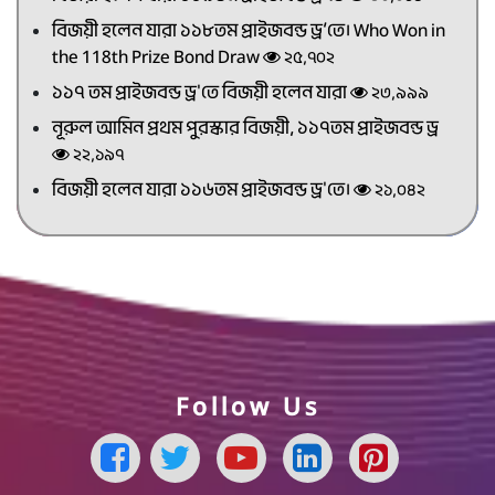
বিজয়ী হলেন যারা ১১৮তম প্রাইজবন্ড ড্র’তে। Who Won in
the 118th Prize Bond Draw
২৫,৭০২
১১৭ তম প্রাইজবন্ড ড্র'তে বিজয়ী হলেন যারা
২৩,৯৯৯
নূরুল আমিন প্রথম পুরস্কার বিজয়ী, ১১৭তম প্রাইজবন্ড ড্র
২২,১৯৭
বিজয়ী হলেন যারা ১১৬তম প্রাইজবন্ড ড্র'তে।
২১,০৪২
Follow Us
Facebook Page