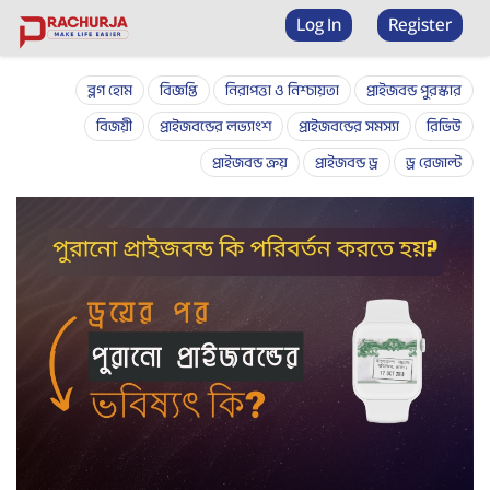
Prize bond checker
Log In
Register
ব্লগ হোম
বিজ্ঞপ্তি
নিরাপত্তা ও নিশ্চায়তা
প্রাইজবন্ড পুরস্কার
বিজয়ী
প্রাইজবন্ডের লভ্যাংশ
প্রাইজবন্ডের সমস্যা
রিভিউ
প্রাইজবন্ড ক্রয়
প্রাইজবন্ড ড্র
ড্র রেজাল্ট