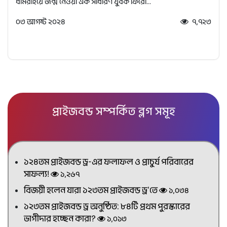
ধামরাইয়ে জন্ম নেওয়া এক সাধারণ যুবক ফিরো...
০৩ আগষ্ট ২০২৪
৭,৭২৩
প্রাইজবন্ড সম্পর্কিত ব্লগ সমূহ
১২৪তম প্রাইজবন্ড ড্র-এর ফলাফল ও প্রাচুর্য পরিবারের
সাফল্য!
১,২৬৭
বিজয়ী হলেন যারা ১২৩তম প্রাইজবন্ড ড্র'তে
১,০৩৪
১২৩তম প্রাইজবন্ড ড্র অনুষ্ঠিত: ৮৪টি প্রথম পুরস্কারের
ভাগীদার হচ্ছেন কারা?
১,০১৩