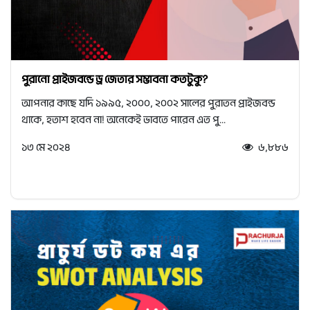
পুরানো প্রাইজবন্ডে ড্র জেতার সম্ভাবনা কতটুকু?
আপনার কাছে যদি ১৯৯৫, ২০০০, ২০০২ সালের পুরাতন প্রাইজবন্ড
থাকে, হতাশ হবেন না! অনেকেই ভাবতে পারেন এত পু...
১৩ মে ২০২৪
৬,৮৮৬