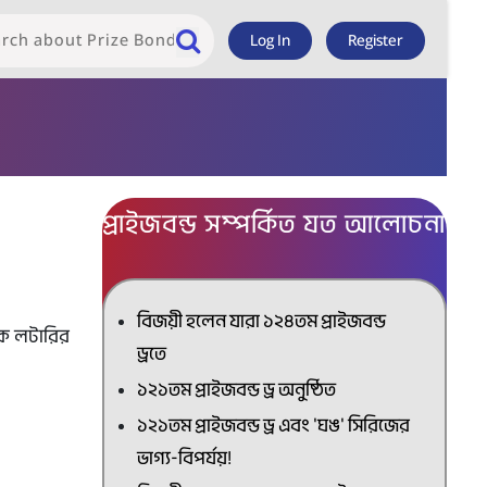
Log In
Register
প্রাইজবন্ড সম্পর্কিত যত আলোচনা
বিজয়ী হলেন যারা ১২৪তম প্রাইজবন্ড
িকে লটারির
ড্রতে
১২১তম প্রাইজবন্ড ড্র অনুষ্ঠিত
১২১তম প্রাইজবন্ড ড্র এবং 'ঘঙ' সিরিজের
ভাগ্য-বিপর্যয়!