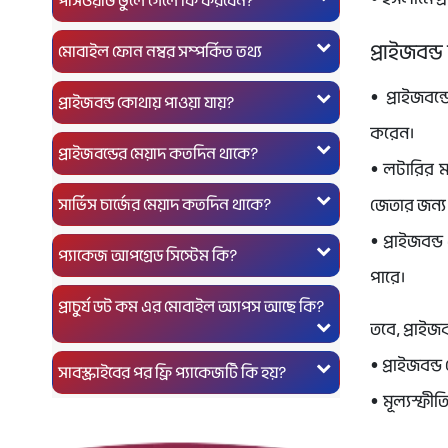
পাসওয়ার্ড ভুলে গেলে কি করবেন?
প্রাইজবন্
মোবাইল ফোন নম্বর সম্পর্কিত তথ্য
• প্রাইজবন্
প্রাইজবন্ড কোথায় পাওয়া যায়?
করেন।
প্রাইজবন্ডের মেয়াদ কতদিন থাকে?
• লটারির মত
সার্ভিস চার্জের মেয়াদ কতদিন থাকে?
জেতার জন্য 
• প্রাইজবন্
প্যাকেজ আপগ্রেড সিস্টেম কি?
পারে।
প্রাচুর্য ডট কম এর মোবাইল অ্যাপস আছে কি?
তবে, প্রাইজব
• প্রাইজবন্
সাবস্ক্রাইবের পর ফ্রি প্যাকেজটি কি হয়?
• মূল্যস্ফী
যায়। বিনি