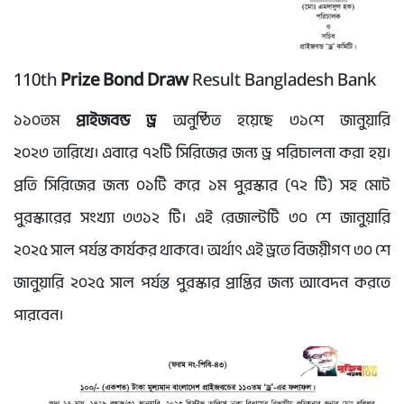
110th
Prize Bond Draw
Result Bangladesh Bank
১১০তম
প্রাইজবন্ড ড্র
অনুষ্ঠিত হয়েছে ৩১শে জানুয়ারি
২০২৩ তারিখে। এবারে ৭২টি সিরিজের জন্য ড্র পরিচালনা করা হয়।
প্রতি সিরিজের জন্য ০১টি করে ১ম পুরস্কার (৭২ টি) সহ মোট
পুরস্কারের সংখ্যা ৩৩১২ টি। এই রেজাল্টটি ৩০ শে জানুয়ারি
২০২৫ সাল পর্যন্ত কার্যকর থাকবে। অর্থাৎ এই ড্রতে বিজয়ীগণ ৩০ শে
জানুয়ারি ২০২৫ সাল পর্যন্ত পুরস্কার প্রাপ্তির জন্য আবেদন করতে
পারবেন।