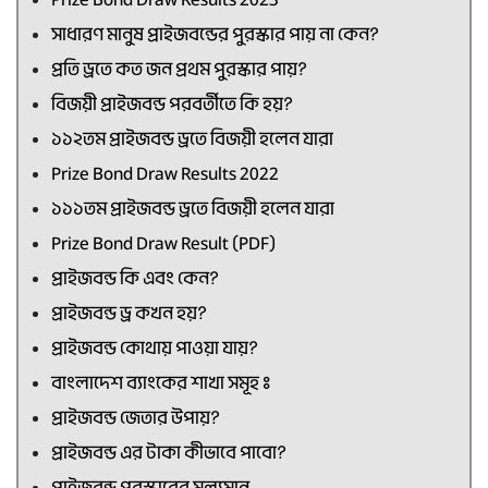
সাধারণ মানুষ প্রাইজবন্ডের পুরস্কার পায় না কেন?
প্রতি ড্রতে কত জন প্রথম পুরস্কার পায়?
বিজয়ী প্রাইজবন্ড পরবর্তীতে কি হয়?
১১২তম প্রাইজবন্ড ড্রতে বিজয়ী হলেন যারা
Prize Bond Draw Results 2022
১১১তম প্রাইজবন্ড ড্রতে বিজয়ী হলেন যারা
Prize Bond Draw Result (PDF)
প্রাইজবন্ড কি এবং কেন?
প্রাইজবন্ড ড্র কখন হয়?
প্রাইজবন্ড কোথায় পাওয়া যায়?
বাংলাদেশ ব্যাংকের শাখা সমূহ ঃ
প্রাইজবন্ড জেতার উপায়?
প্রাইজবন্ড এর টাকা কীভাবে পাবো?
প্রাইজবন্ড পুরস্কারের মূল্যমান