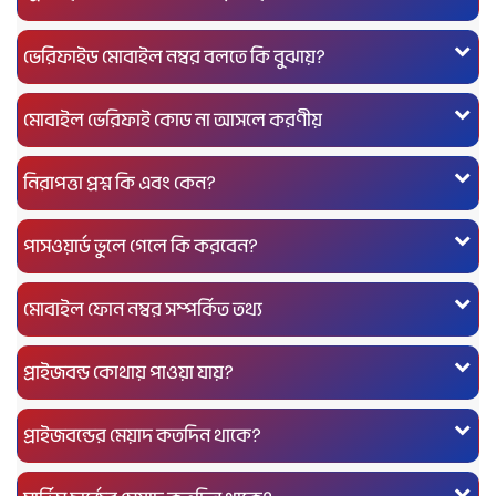
ভেরিফাইড মোবাইল নম্বর বলতে কি বুঝায়?
মোবাইল ভেরিফাই কোড না আসলে করণীয়
নিরাপত্তা প্রশ্ন কি এবং কেন?
পাসওয়ার্ড ভুলে গেলে কি করবেন?
মোবাইল ফোন নম্বর সম্পর্কিত তথ্য
প্রাইজবন্ড কোথায় পাওয়া যায়?
প্রাইজবন্ডের মেয়াদ কতদিন থাকে?