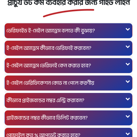
প্রাচুর্য ডট কম ব্যবহার করার জন্য গাইড লাইন
ভেরিফাইড ই-মেইল অ্যাড্রেস বলতে কী বুঝায়?
ই-মেইল অ্যাড্রেস কীভাবে ভেরিফাই করবেন?
ই-মেইল অ্যাড্রেস ভেরিফাই কেন করতে হবে?
ই-মেইল ভেরিফিকেশন কোড না পেলে করণীয়
কীভাবে প্রাইজবন্ডের নম্বর এন্ট্রি করবেন?
প্রাইজবন্ডের নম্বর কীভাবে ডিলিট করবেন?
প্রোফাইল কত % আপডেট করতে হবে?