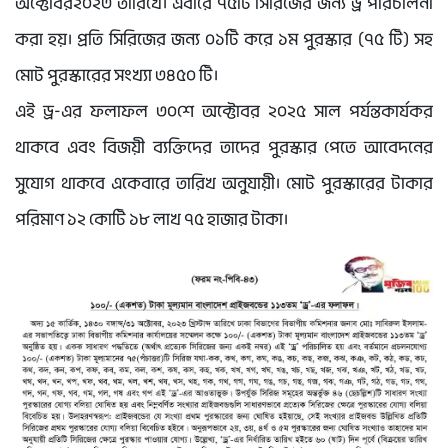
অক্টোবর২০২৩ তারিখে। এবারে ৭৫টি সিরিজের জন্য ড্র পরিচালনা
করা হয়। প্রতি সিরিজের জন্য ০১টি করে ১ম পুরস্কার (৭৫ টি) সহ
মোট পুরস্কারের সংখ্যা ৩৪৫০ টি।
এই ড্র-এর ফলাফল ৩০শে অক্টোবর ২০২৫ সাল পর্যন্তকার্যকর
থাকবে এবং বিজয়ী ব্যক্তিদের তাদের পুরস্কার পেতে আবেদনের
সুযোগ থাকবে একেবারে তারিখ অনুযায়ী। মোট পুরস্কারের টাকার
পরিমাণ ১২ কোটি ১৮ লাখ ৭৫ হাজার টাকা।