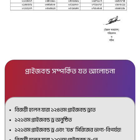
প্রাইজবন্ড সম্পর্কিত যত আলোচনা
বিজয়ী হলেন যারা ১২৪তম প্রাইজবন্ড ড্রতে
১২১তম প্রাইজবন্ড ড্র অনুষ্ঠিত
১২১তম প্রাইজবন্ড ড্র এবং 'ঘঙ' সিরিজের ভাগ্য-বিপর্যয়!
বিজয়ী হলেন যারা ১২০তম প্রাইজবন্ড ড্র-তে